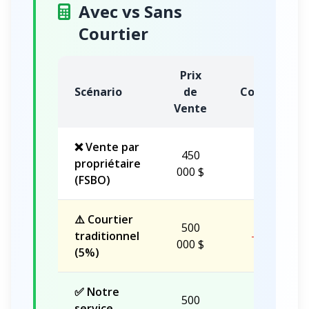
Avec vs Sans
Courtier
Prix
Scénario
de
Commission
Vente
❌ Vente par
450
propriétaire
0 $
000 $
(FSBO)
⚠️ Courtier
500
traditionnel
-25 000 $
000 $
(5%)
✅ Notre
500
service
-19 500 $