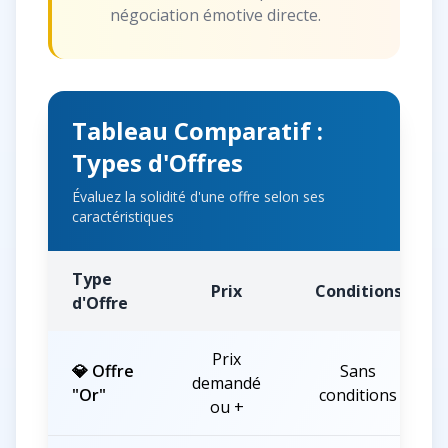
négociation émotive directe.
Tableau Comparatif :
Types d'Offres
Évaluez la solidité d'une offre selon ses
caractéristiques
Type
Prix
Conditions
d'Offre
Prix
💎 Offre
Sans
demandé
"Or"
conditions
ou +