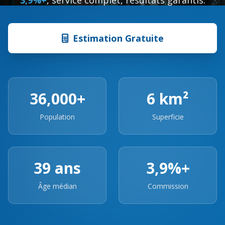
3,9%+
, service complet, résultats garantis.
Estimation Gratuite
36,000+
6 km²
Population
Superficie
39 ans
3,9%+
Âge médian
Commission