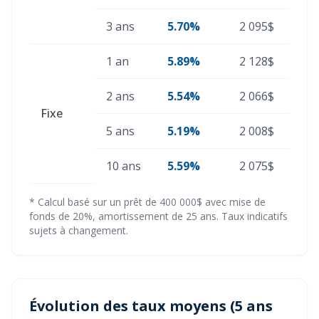
3 ans
5.70%
2 095$
1 an
5.89%
2 128$
2 ans
5.54%
2 066$
Fixe
5 ans
5.19%
2 008$
10 ans
5.59%
2 075$
* Calcul basé sur un prêt de 400 000$ avec mise de
fonds de 20%, amortissement de 25 ans. Taux indicatifs
sujets à changement.
Évolution des taux moyens (5 ans