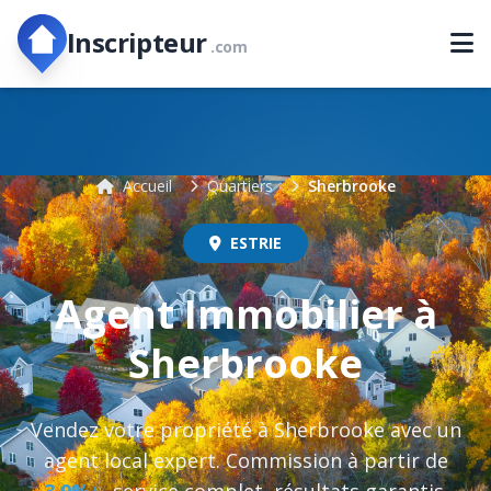
Inscripteur
.com
Accueil
Quartiers
Sherbrooke
ESTRIE
Agent Immobilier à
Sherbrooke
Vendez votre propriété à Sherbrooke avec un
agent local expert. Commission à partir de