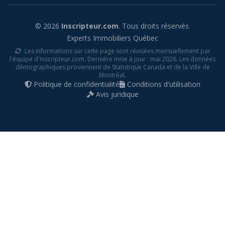
© 2026
Inscripteur.com
. Tous droits réservés.
Experts Immobiliers Québec
Les informations sur cette page sont révisées mensuellement par
l'équipe d'Inscripteur.com. Dernière mise à jour : mai 2026. Les données
démographiques proviennent de Statistique Canada et de la Ville de
Montréal.
Politique de confidentialité
Conditions d'utilisation
Avis juridique