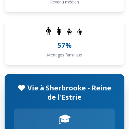
Revenu médian
👨‍👩‍👧‍👦
57%
Ménages familiaux
Vie à Sherbrooke - Reine
de l'Estrie
🎓