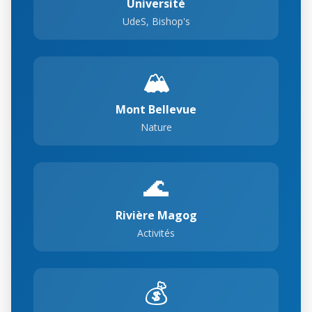
Université
UdeS, Bishop's
🏔️
Mont Bellevue
Nature
🌊
Rivière Magog
Activités
💰