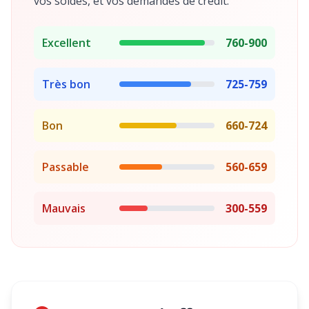
vos soldes, et vos demandes de crédit.
Excellent
760-900
Très bon
725-759
Bon
660-724
Passable
560-659
Mauvais
300-559