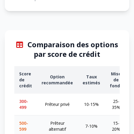
Comparaison des options
par score de crédit
Score
Mise
Option
Taux
de
de
recommandée
estimés
crédit
fonds
300-
25-
Prêteur privé
10-15%
499
35%
500-
Prêteur
15-
7-10%
599
alternatif
20%