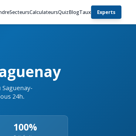
ndre
Secteurs
Calculateurs
Quiz
Blog
Taux
Experts
Saguenay
au Saguenay-
sous 24h.
100%