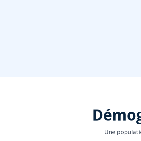
Démog
Une populatio