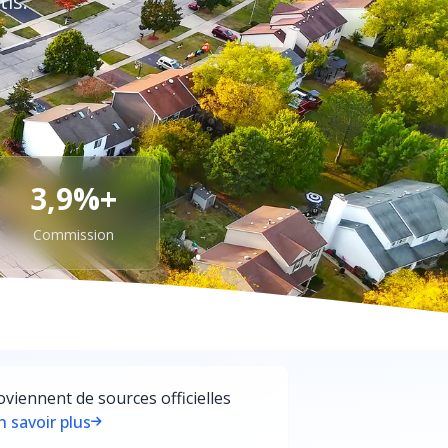
tis.
3,9%+
Commission
iennent de sources officielles
n savoir plus