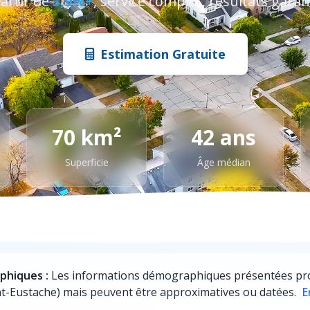
partir de
3,9%+
, service complet, résultats garan
Estimation Gratuite
70 km²
42 ans
Superficie
Âge médian
phiques :
Les informations démographiques présentées prov
aint-Eustache) mais peuvent être approximatives ou datées.
E