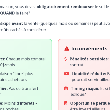
 maison, vous devez
obligatoirement rembourser
le solde
QUAND
le faire?
ticipé
avant
la vente (quelques mois ou semaines) peut avo
 coûts cachés à considérer.
Inconvénients
ts:
Chaque mois compte!
Pénalités possibles:
00$/mois
contrat
aison "libre" plus
Liquidité réduite:
Bl
tains acheteurs
pourrait servir ailleu
iée:
Pas de transfert
Timing risqué:
Et si 
r
échoue?
é:
Moins d'intérêts =
Opportunité perdue
vos poches
être investi ailleurs