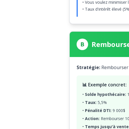
• Vous voulez minimiser l
• Taux d'intérêt élevé (5
Rembourse
B
Stratégie:
Rembourser l
📊 Exemple concret:
•
Solde hypothécaire:
1
•
Taux:
5,5%
•
Pénalité DTI:
9 000$
•
Action:
Rembourser 10
•
Temps jusqu'à vente