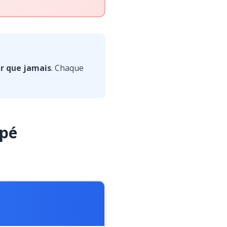
er que jamais
. Chaque
ipé