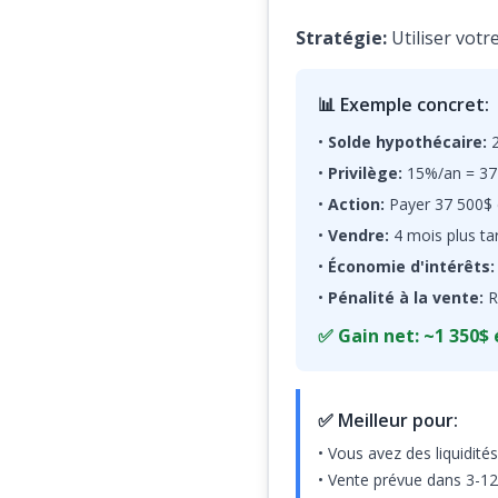
Stratégie:
Utiliser votr
📊 Exemple concret:
•
Solde hypothécaire:
2
•
Privilège:
15%/an = 37 
•
Action:
Payer 37 500$ 
•
Vendre:
4 mois plus ta
•
Économie d'intérêts:
•
Pénalité à la vente:
R
✅ Gain net: ~1 350$
✅ Meilleur pour:
• Vous avez des liquidité
• Vente prévue dans 3-1