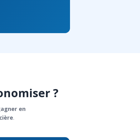
onomiser ?
gagner en
cière
.