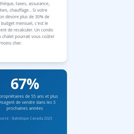
thèque, taxes, assurance,
tien, chauffage... Si votre
on dévore plus de 30% de
 budget mensuel, c'est le
nt de recalculer. Un condo
 chalet pourrait vous coûter
moins cher.
67%
propriétaires de 55 ans et plus
isagent de vendre dans les 5
prochaines années
ource : Statistique Canada 2025