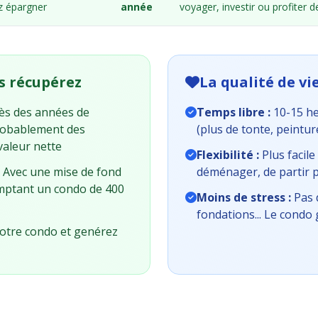
z épargner
année
voyager, investir ou profiter de
s récupérez
La qualité de v
ès des années de
Temps libre :
10-15 h
robablement des
(plus de tonte, peintur
valeur nette
Flexibilité :
Plus facile
Avec une mise de fond
déménager, de partir p
mptant un condo de 400
Moins de stress :
Pas d
fondations... Le condo 
otre condo et genérez