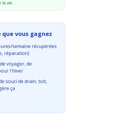
 la vie.
ie que vous gagnez
eures/semaine récupérées
e, réparation)
 de voyager, de
our l'hiver
e souci de drain, toit,
gère ça