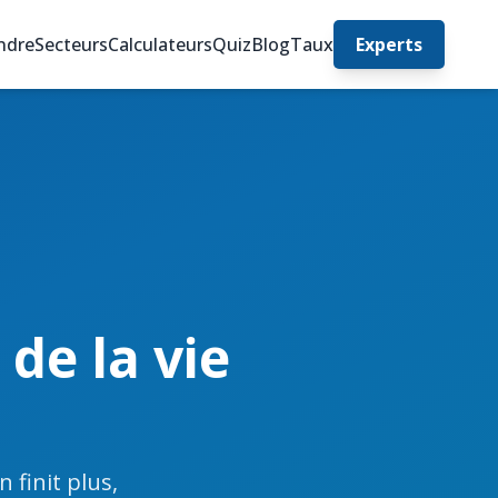
ndre
Secteurs
Calculateurs
Quiz
Blog
Taux
Experts
de la vie
 finit plus,