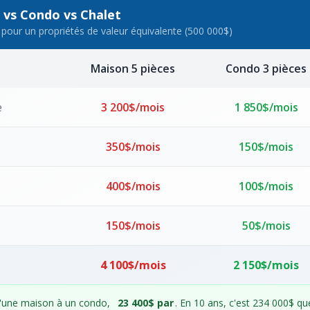
 vs Condo vs Chalet
pour un propriétés de valeur équivalente (500 000$)
Maison 5 pièces
Condo 3 pièces
e
3 200$/mois
1 850$/mois
350$/mois
150$/mois
400$/mois
100$/mois
150$/mois
50$/mois
4 100$/mois
2 150$/mois
'une maison à un condo,
23 400$ par
. En 10 ans, c'est 234 000$ qu