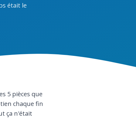
s était le
es 5 pièces que
etien chaque fin
t ça n'était