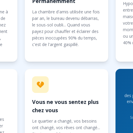
Permanemment
Hypo
entre
ne à
La chambre d'amis utilisée une fois
mais
u de
par an, le bureau devenu débarras,
votre
enez
le sous-sol oubli... Quand vous
mome
vient
payez pour chauffer et éclairer des
ou un
,
pièces inoccupées 90% du temps,
40% 
re
c'est de l'argent gaspillé.
des 
Vous ne vous sentez plus
env
chez vous
S
ces
Le quartier a changé, vos besoins
er
ont changé, vos rêves ont changé...
sez