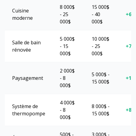
8 000$
15 000$
Cuisine
- 25
- 40
+60
moderne
000$
000$
5 000$
10 000$
Salle de bain
- 15
- 25
+70
rénovée
000$
000$
2 000$
5 000$ -
Paysagement
- 8
+10
15 000$
000$
4 000$
Système de
8 000$ -
- 8
+85
thermopompe
15 000$
000$
500$ -
3 000$ -