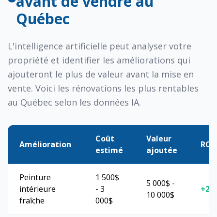
avant de vendre au
Québec
L'intelligence artificielle peut analyser votre
propriété et identifier les améliorations qui
ajouteront le plus de valeur avant la mise en
vente. Voici les rénovations les plus rentables
au Québec selon les données IA.
Coût
Valeur
Amélioration
ROI
estimé
ajoutée
Peinture
1 500$
5 000$ -
intérieure
- 3
+25
10 000$
fraîche
000$